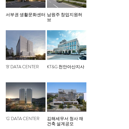
서부권 생활문화센터
남원주 창업지원허
브
'B' DATA CENTER
KT&G 천안아산지사
'G' DATA CENTER
김해세무서 청사 재
건축 설계공모