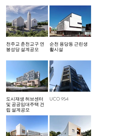
천주교 춘천교구 연
순천 용당동 근린생
봉성당 설계공모
활시설
도시재생 허브센터
UCO 954
및 공공임대주택 건
립 설계공모