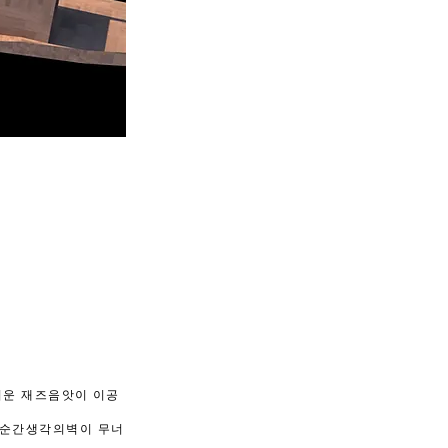
러운 재즈음앗이 이공
 순간생각의벽이 무너